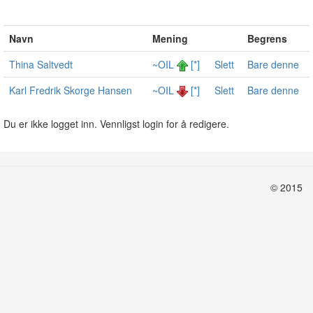
Navn
Mening
Begrens
Thina Saltvedt
~OIL
[*]
Slett
Bare denne
Karl Fredrik Skorge Hansen
~OIL
[*]
Slett
Bare denne
Du er ikke logget inn. Vennligst login for å redigere.
© 2015