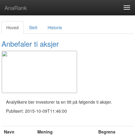
AnaRank
Tog
navi
Hoved
Slett
Historie
Anbefaler ti aksjer
Analytikere ber investorer ta en titt på følgende ti aksjer.
Publisert: 2015-10-09T11:46:00
Navn
Mening
Begrens