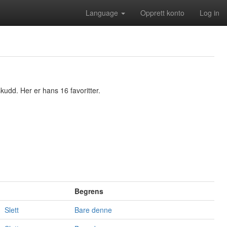
Language
Opprett konto
Log in
kudd. Her er hans 16 favoritter.
Begrens
Slett
Bare denne