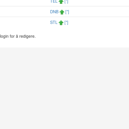
TEL
[*]
DNB
[*]
STL
[*]
login for å redigere.