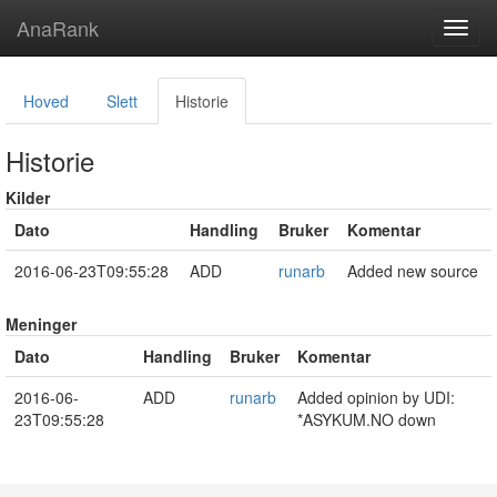
AnaRank
Toggl
navig
Hoved
Slett
Historie
Historie
Kilder
Dato
Handling
Bruker
Komentar
2016-06-23T09:55:28
ADD
runarb
Added new source
Meninger
Dato
Handling
Bruker
Komentar
2016-06-
ADD
runarb
Added opinion by UDI:
23T09:55:28
*ASYKUM.NO down