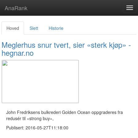
AnaRank
Tog
navi
Hoved
Slett
Historie
Meglerhus snur tvert, sier «sterk kjøp» -
hegnar.no
John Fredriksens bulkrederi Golden Ocean oppgraderes fra
redusér til «strong buy»,
Publisert: 2016-05-27T11:18:00