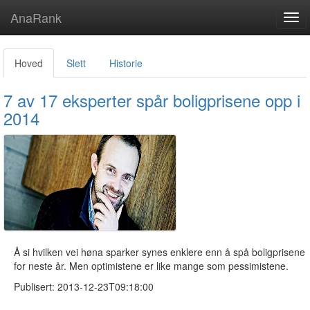
AnaRank
Tog
navi
Hoved
Slett
Historie
7 av 17 eksperter spår boligprisene opp i
2014
Å si hvilken vei høna sparker synes enklere enn å spå boligprisene
for neste år. Men optimistene er like mange som pessimistene.
Publisert: 2013-12-23T09:18:00