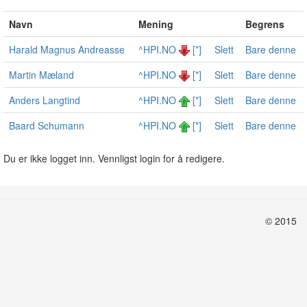
Navn
Mening
Begrens
Harald Magnus Andreasse
^HPI.NO
[*]
Slett
Bare denne
Martin Mæland
^HPI.NO
[*]
Slett
Bare denne
Anders Langtind
^HPI.NO
[*]
Slett
Bare denne
Baard Schumann
^HPI.NO
[*]
Slett
Bare denne
Du er ikke logget inn. Vennligst login for å redigere.
© 2015