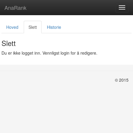
AnaRank
Toggl
navig
Hoved
Slett
Historie
Slett
Du er ikke logget inn. Vennligst login for å redigere.
© 2015