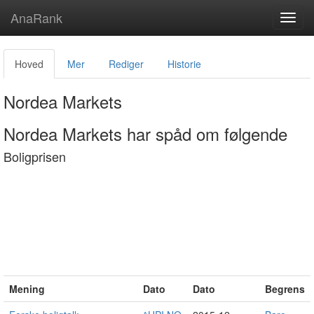
AnaRank
Toggl
navig
Hoved
Mer
Rediger
Historie
Nordea Markets
Nordea Markets har spåd om følgende
Boligprisen
Mening
Dato
Dato
Begrens