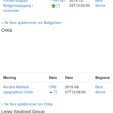
Ferske boligtall:
^HPI.NO
2015-12-
Bare
Boligprisoppgang i
[*]
03T10:02:00
denne
november
> Se flere spådommer om Boligprisen
Orkla
Mening
Dato
Dato
Begrens
Nordea Markets
ORK
2015-09-
Bare
oppgraderer Orkla
[*]
07T12:09:00
denne
> Se flere spådommer om Orkla
Lerøy Seafood Group