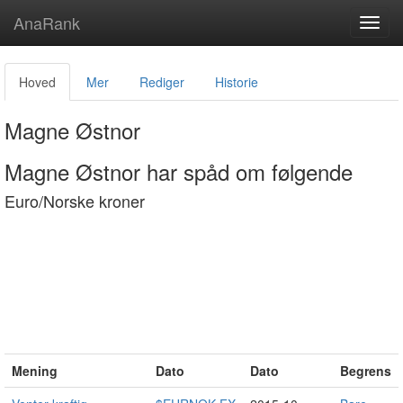
AnaRank
Toggl
navig
Hoved
Mer
Rediger
Historie
Magne Østnor
Magne Østnor har spåd om følgende
Euro/Norske kroner
Mening
Dato
Dato
Begrens