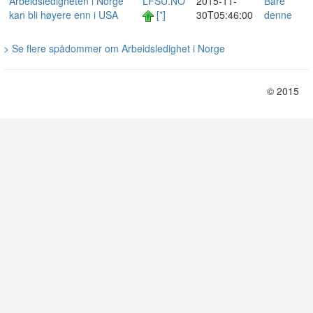
Arbeidsledigheten i Norge
LFSU.NO
2015-11-
Bare
kan bli høyere enn i USA
[*]
30T05:46:00
denne
> Se flere spådommer om Arbeidsledighet i Norge
© 2015