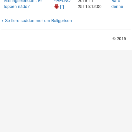
Næringseiendom: Er
^HPI.NO
2015-11-
Bare
toppen nådd?
[*]
25T15:12:00
denne
> Se flere spådommer om Boligprisen
© 2015