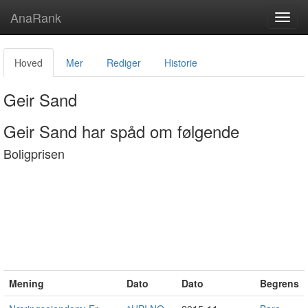
AnaRank
Toggl
navig
Hoved
Mer
Rediger
Historie
Geir Sand
Geir Sand har spåd om følgende
Boligprisen
Mening
Dato
Dato
Begrens