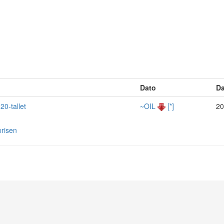
Dato
Da
20-tallet
~OIL
[*]
20
risen