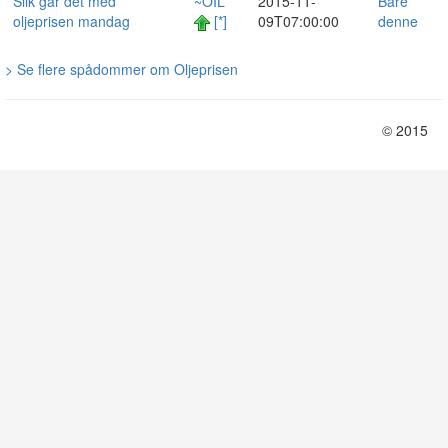
Slik går det med
~OIL
2015-11-
Bare
oljeprisen mandag
[*]
09T07:00:00
denne
> Se flere spådommer om Oljeprisen
© 2015