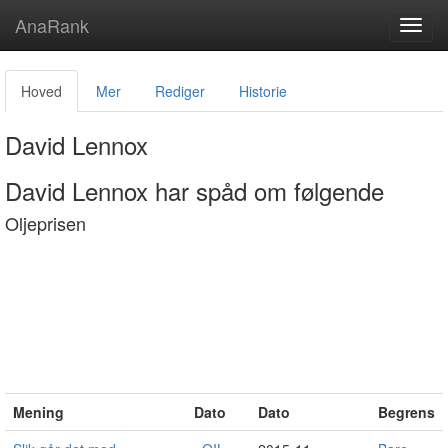
AnaRank
Toggl
navig
Hoved
Mer
Rediger
Historie
David Lennox
David Lennox har spåd om følgende
Oljeprisen
Mening
Dato
Dato
Begrens