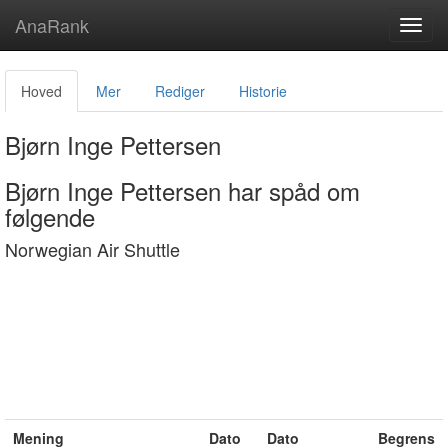
AnaRank
Toggl
navig
Hoved
Mer
Rediger
Historie
Bjørn Inge Pettersen
Bjørn Inge Pettersen har spåd om
følgende
Norwegian Air Shuttle
Mening
Dato
Dato
Begrens