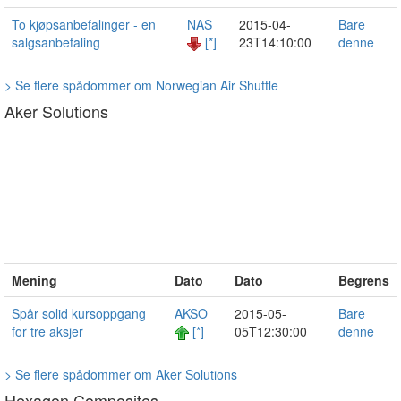
To kjøpsanbefalinger - en
NAS
2015-04-
Bare
salgsanbefaling
[*]
23T14:10:00
denne
> Se flere spådommer om Norwegian Air Shuttle
Aker Solutions
Mening
Dato
Dato
Begrens
Spår solid kursoppgang
AKSO
2015-05-
Bare
for tre aksjer
[*]
05T12:30:00
denne
> Se flere spådommer om Aker Solutions
Hexagon Composites